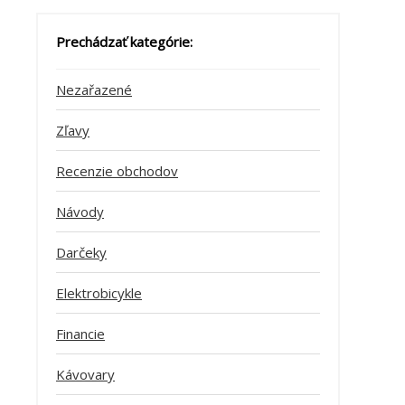
Prechádzať kategórie:
Nezařazené
Zľavy
Recenzie obchodov
Návody
Darčeky
Elektrobicykle
Financie
Kávovary