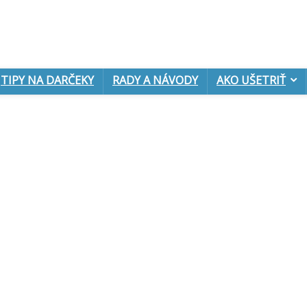
TIPY NA DARČEKY
RADY A NÁVODY
AKO UŠETRIŤ