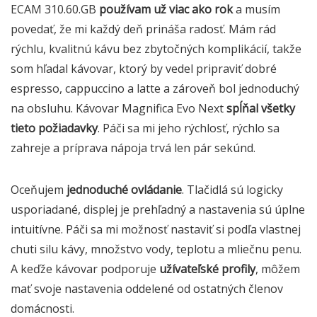
ECAM 310.60.GB
používam už viac ako rok
a musím
povedať, že mi každý deň prináša radosť. Mám rád
rýchlu, kvalitnú kávu bez zbytočných komplikácií, takže
som hľadal kávovar, ktorý by vedel pripraviť dobré
espresso, cappuccino a latte a zároveň bol jednoduchý
na obsluhu. Kávovar Magnifica Evo Next
spĺňal všetky
tieto požiadavky
. Páči sa mi jeho rýchlosť, rýchlo sa
zahreje a príprava nápoja trvá len pár sekúnd.
Oceňujem
jednoduché ovládanie
. Tlačidlá sú logicky
usporiadané, displej je prehľadný a nastavenia sú úplne
intuitívne. Páči sa mi možnosť nastaviť si podľa vlastnej
chuti silu kávy, množstvo vody, teplotu a mliečnu penu.
A keďže kávovar podporuje
užívateľské profily
, môžem
mať svoje nastavenia oddelené od ostatných členov
domácnosti.