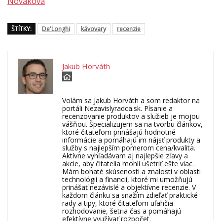
Nováková
ŠTÍTKY:
De'Longhi
kávovary
recenzie
Jakub Horváth
Volám sa Jakub Horváth a som redaktor na
portáli Nezavislyradca.sk. Písanie a
recenzovanie produktov a služieb je mojou
vášňou. Špecializujem sa na tvorbu článkov,
ktoré čitateľom prinášajú hodnotné
informácie a pomáhajú im nájsť produkty a
služby s najlepším pomerom cena/kvalita.
Aktívne vyhľadávam aj najlepšie zľavy a
akcie, aby čitatelia mohli ušetriť ešte viac.
Mám bohaté skúsenosti a znalosti v oblasti
technológií a financií, ktoré mi umožňujú
prinášať nezávislé a objektívne recenzie. V
každom článku sa snažím zdieľať praktické
rady a tipy, ktoré čitateľom uľahčia
rozhodovanie, šetria čas a pomáhajú
efektívne využívať rozpočet.