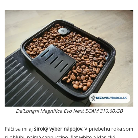
De’Longhi Magnifica Evo Next ECAM 310.60.GB
Páči sa mi aj
široký výber nápojov
. V priebehu roka som
si obľúbil najmä cappuccino, flat white a klasické