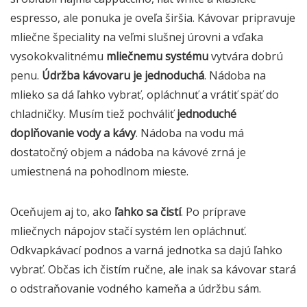
espresso, ale ponuka je oveľa širšia. Kávovar pripravuje
mliečne špeciality na veľmi slušnej úrovni a vďaka
vysokokvalitnému
mliečnemu systému
vytvára dobrú
penu.
Údržba kávovaru je jednoduchá
. Nádoba na
mlieko sa dá ľahko vybrať, opláchnuť a vrátiť späť do
chladničky. Musím tiež pochváliť
jednoduché
doplňovanie vody a kávy
. Nádoba na vodu má
dostatočný objem a nádoba na kávové zrná je
umiestnená na pohodlnom mieste.
Oceňujem aj to, ako
ľahko sa čistí
. Po príprave
mliečnych nápojov stačí systém len opláchnuť.
Odkvapkávací podnos a varná jednotka sa dajú ľahko
vybrať. Občas ich čistím ručne, ale inak sa kávovar stará
o odstraňovanie vodného kameňa a údržbu sám.