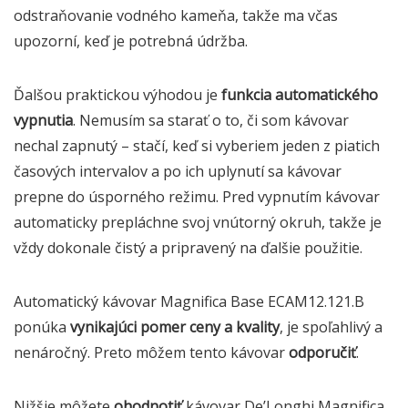
odstraňovanie vodného kameňa, takže ma včas
upozorní, keď je potrebná údržba.
Ďalšou praktickou výhodou je
funkcia automatického
vypnutia
. Nemusím sa starať o to, či som kávovar
nechal zapnutý – stačí, keď si vyberiem jeden z piatich
časových intervalov a po ich uplynutí sa kávovar
prepne do úsporného režimu. Pred vypnutím kávovar
automaticky prepláchne svoj vnútorný okruh, takže je
vždy dokonale čistý a pripravený na ďalšie použitie.
Automatický kávovar Magnifica Base ECAM12.121.B
ponúka
vynikajúci pomer ceny a kvality
, je spoľahlivý a
nenáročný. Preto môžem tento kávovar
odporučiť
.
Nižšie môžete
ohodnotiť
kávovar De’Longhi Magnifica