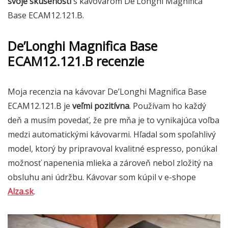
svoje skúsenosti
s kávovarom De’Longhi Magnifica
Base ECAM12.121.B.
De’Longhi Magnifica Base
ECAM12.121.B recenzie
Moja recenzia na kávovar De’Longhi Magnifica Base
ECAM12.121.B je
veľmi pozitívna
. Používam ho každý
deň a musím povedať, že pre mňa je to vynikajúca voľba
medzi automatickými kávovarmi. Hľadal som spoľahlivý
model, ktorý by pripravoval kvalitné espresso, ponúkal
možnosť napenenia mlieka a zároveň nebol zložitý na
obsluhu ani údržbu. Kávovar som kúpil v e-shope
Alza.sk
.