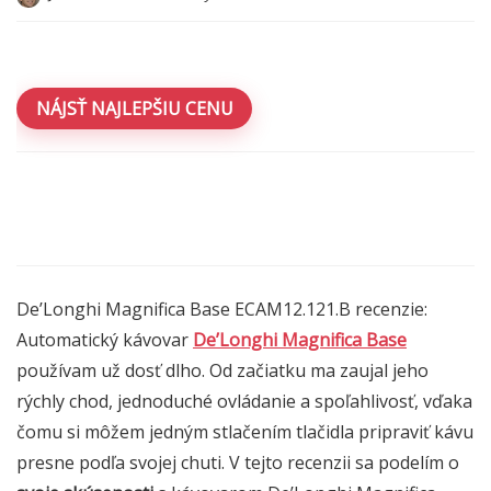
NÁJSŤ NAJLEPŠIU CENU
De’Longhi Magnifica Base ECAM12.121.B recenzie:
Automatický kávovar
De’Longhi Magnifica Base
používam už dosť dlho. Od začiatku ma zaujal jeho
rýchly chod, jednoduché ovládanie a spoľahlivosť, vďaka
čomu si môžem jedným stlačením tlačidla pripraviť kávu
presne podľa svojej chuti. V tejto recenzii sa podelím o