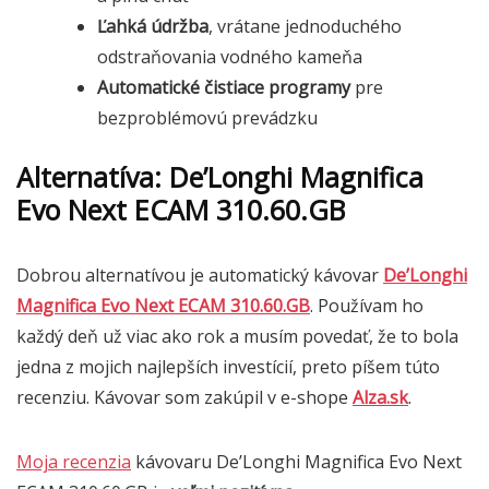
Ľahká údržba
, vrátane jednoduchého
odstraňovania vodného kameňa
Automatické čistiace programy
pre
bezproblémovú prevádzku
Alternatíva: De’Longhi Magnifica
Evo Next ECAM 310.60.GB
Dobrou alternatívou je automatický kávovar
De’Longhi
Magnifica Evo Next ECAM 310.60.GB
. Používam ho
každý deň už viac ako rok a musím povedať, že to bola
jedna z mojich najlepších investícií, preto píšem túto
recenziu. Kávovar som zakúpil v e-shope
Alza.sk
.
Moja recenzia
kávovaru De’Longhi Magnifica Evo Next