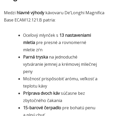
Medzi
hlavné výhody
kávovaru De’Longhi Magnifica
Base ECAM12.121.B patria:
Oceľový mlynček s
13 nastaveniami
mletia
pre presné a rovnomerné
mletie zŕn
Parná tryska
na jednoduché
vytváranie jemnej a krémovej mliečnej
peny
Možnosť prispôsobiť arómu, veľkosť a
teplotu kávy
Príprava dvoch káv
súčasne bez
zbytočného čakania
15-barové čerpadlo
pre bohatú penu
a plnú chuť