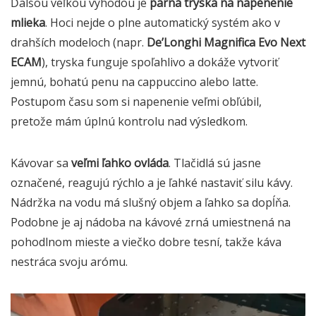
Ďalšou veľkou výhodou je
parná tryska na napenenie
mlieka
. Hoci nejde o plne automatický systém ako v
drahších modeloch (napr.
De’Longhi Magnifica Evo Next
ECAM
), tryska funguje spoľahlivo a dokáže vytvoriť
jemnú, bohatú penu na cappuccino alebo latte.
Postupom času som si napenenie veľmi obľúbil,
pretože mám úplnú kontrolu nad výsledkom.
Kávovar sa
veľmi ľahko ovláda
. Tlačidlá sú jasne
označené, reagujú rýchlo a je ľahké nastaviť silu kávy.
Nádržka na vodu má slušný objem a ľahko sa dopĺňa.
Podobne je aj nádoba na kávové zrná umiestnená na
pohodlnom mieste a viečko dobre tesní, takže káva
nestráca svoju arómu.