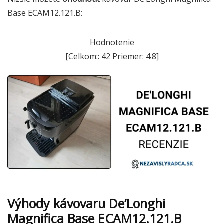
Base ECAM12.121.B:
Hodnotenie
[Celkom::
42
Priemer:
4.8
]
Výhody kávovaru De’Longhi
Magnifica Base ECAM12.121.B